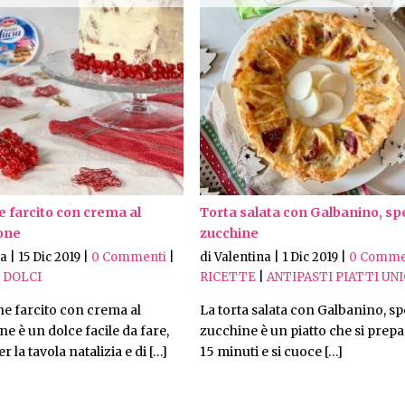
 farcito con crema al
Torta salata con Galbanino, sp
one
zucchine
na
|
15 Dic 2019
|
0 Commenti
|
di Valentina
|
1 Dic 2019
|
0 Comme
|
DOLCI
RICETTE
|
ANTIPASTI
PIATTI UNI
ne farcito con crema al
La torta salata con Galbanino, sp
 è un dolce facile da fare,
zucchine è un piatto che si prepa
r la tavola natalizia e di […]
15 minuti e si cuoce […]