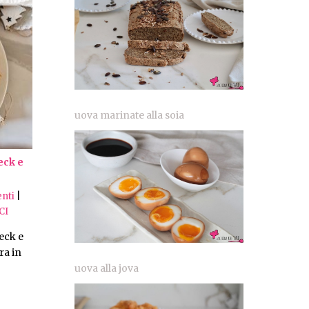
uova marinate alla soia
eck e
nti
|
CI
eck e
ra in
uova alla jova