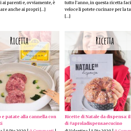
i ai parenti e, ovviamente, è
tutto l’anno, in questa ricetta faci
re anche ai propri […]
veloce li potete cucinare per la t
[…]
 e patate alla cannella con
Ricette di Natale da dispensa: il
ti
di #aproladispensaecucino