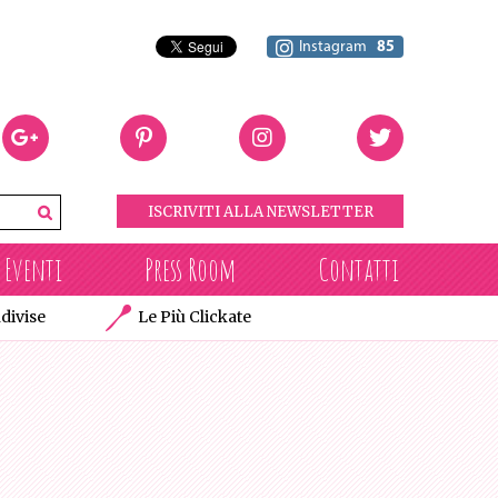
Instagram
85
ISCRIVITI ALLA NEWSLETTER
Eventi
Press Room
Contatti
divise
Le Più Clickate