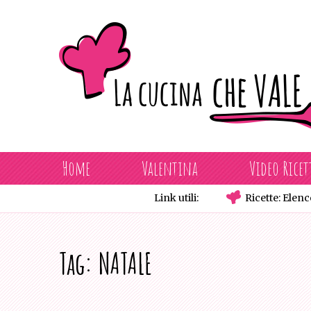
Skip
to
content
Home
Valentina
Video Ricet
Link utili:
Ricette: Elenc
Tag:
NATALE