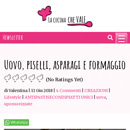
Skip
to
content
la Newsletter
Uovo, piselli, asparagi e formaggio
(No Ratings Yet)
di Valentina
|
11 Giu 2018
|
4 Commenti
|
CREAZIONI
|
Lifestyle
|
ANTIPASTI
SECONDI
PIATTI UNICI
|
uova
,
sponsorizzate
WhatsApp