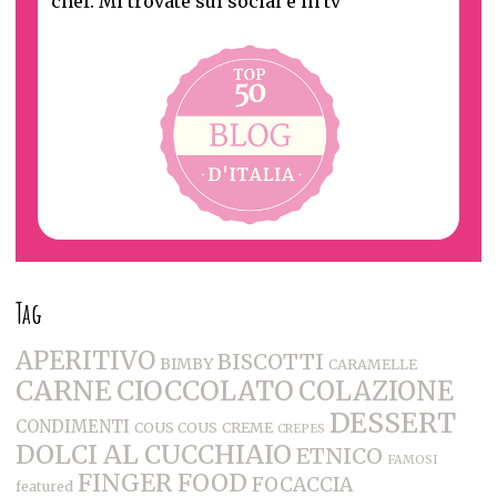
chef. Mi trovate sui social e in tv
Tag
APERITIVO
BISCOTTI
BIMBY
CARAMELLE
CARNE
CIOCCOLATO
COLAZIONE
DESSERT
CONDIMENTI
COUS COUS
CREME
CREPES
DOLCI AL CUCCHIAIO
ETNICO
FAMOSI
FINGER FOOD
FOCACCIA
featured