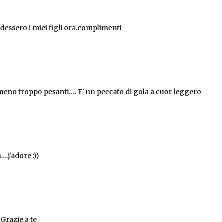
essero i miei figli ora.complimenti
meno troppo pesanti…. E' un peccato di gola a cuor leggero
….j'adore :))
 Grazie a te