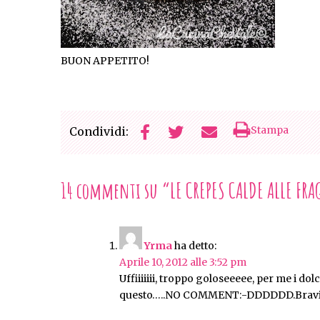
BUON APPETITO!
Stampa
Condividi:
14 commenti su “
LE CREPES CALDE ALLE FRA
Yrma
ha detto:
Aprile 10, 2012 alle 3:52 pm
Uffiiiiiii, troppo goloseeeee, per me i do
questo…..NO COMMENT:-DDDDDD.Bravis