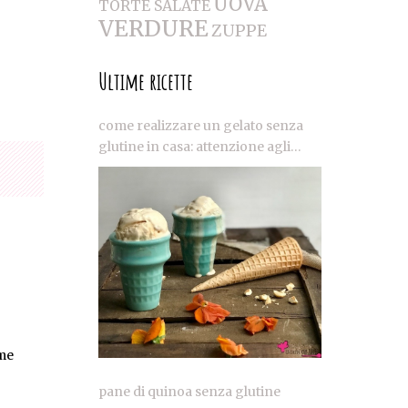
UOVA
TORTE SALATE
VERDURE
ZUPPE
Ultime ricette
come realizzare un gelato senza
glutine in casa: attenzione agli
ingredienti e strumenti adeguati
ome
pane di quinoa senza glutine