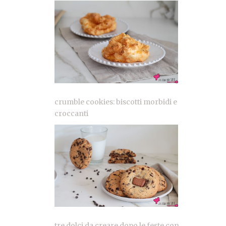
crumble cookies: biscotti morbidi e
croccanti
tre dolci da creare dopo le feste con