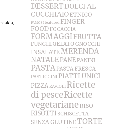
CREPES
DESSERT
DOLCI AL
CUCCHIAIO
ETNICO
FINGER
e calda,
featured
FAMOSI
FOOD
FOCACCIA
FORMAGGI
FRUTTA
FUNGHI
GELATO
GNOCCHI
MERENDA
INSALATE
NATALE
PANE
PANINI
PASTA
PASTA FRESCA
PIATTI UNICI
PASTICCINI
Ricette
PIZZA
RAVIOLI
di pesce
Ricette
vegetariane
RISO
RISOTTI
SCHISCETTA
TORTE
SENZA GLUTINE