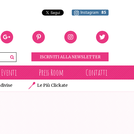
Instagram
85
ISCRIVITI ALLA NEWSLETTER
Eventi
Press Room
Contatti
divise
Le Più Clickate