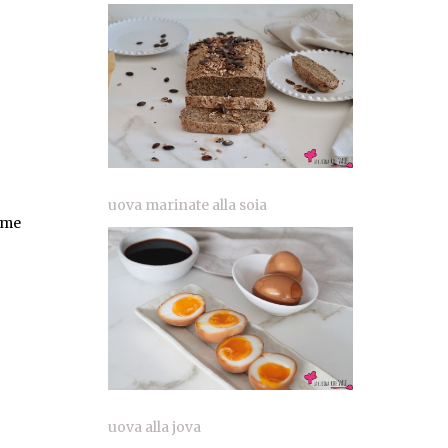
uova marinate alla soia
come
uova alla jova