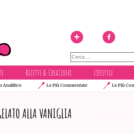
Ricerca
per:
te
Ricette & Creazioni
Lifestyle
o Analitico
Le Più Commentate
Le Più Con
 GELATO ALLA VANIGLIA