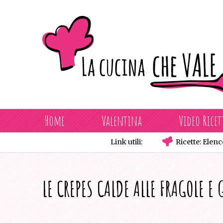
Skip
to
content
Home
Valentina
Video Ricet
Link utili:
Ricette: Elenc
LE CREPES CALDE ALLE FRAGOLE E