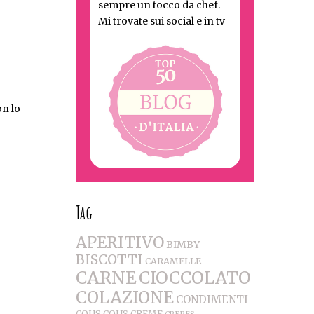
sempre un tocco da chef.
Mi trovate sui social e in tv
on lo
Tag
APERITIVO
BIMBY
BISCOTTI
CARAMELLE
CARNE
CIOCCOLATO
COLAZIONE
CONDIMENTI
COUS COUS
CREME