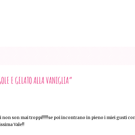
GOLE E GELATO ALLA VANIGLIA
”
lci non son mai troppi!!!!!se poi incontrano in pieno i miei gusti c
sima Vale!!