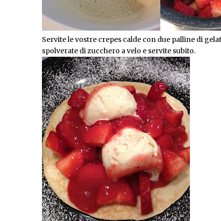
Servite le vostre crepes calde con due palline di gelat
spolverate di zucchero a velo e servite subito.