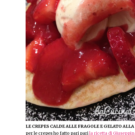
LE CREPES CALDE ALLE FRAGOLE E GELATO ALLA
per le crepes ho fatto pari pari
la ricetta di Giuseppi